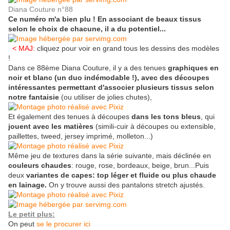
Diana Couture n°88
Ce numéro m'a bien plu ! En associant de beaux tissus
selon le choix de chacune, il a du potentiel...
< MAJ:
cliquez pour voir en grand tous les dessins des modèles
!
Dans ce 88ème Diana Couture, il y a des tenues
graphiques en
noir et blanc (un duo indémodable !), avec des découpes
intéressantes permettant d'associer plusieurs tissus selon
notre fantaisie
(ou utiliser de jolies chutes),
Et également d
es tenues à découpes
dans les tons bleus
, qui
jouent avec les matières
(simili-cuir à découpes ou extensible,
paillettes, tweed, jersey imprimé, molleton...)
Même jeu de textures dans la série suivante, mais déclinée en
couleurs chaudes
: rouge, rose, bordeaux, beige,
brun
...Puis
deux
variantes de capes: top léger et fluide ou plus chaude
en lainage
.
On y trouve aussi des pantalons stretch ajustés.
Le petit plus:
On peut
se le procurer ici